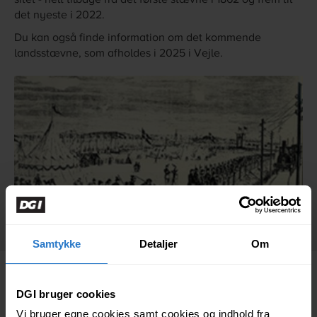
sitet - helt tilbage fra det første stævne i 1862 og frem til
det nyeste i 2022.
Du kan også finde information om det kommende
landsstævne, som afholdes i 2025 i Vejle.
Samtykke
Detaljer
Om
DGI bruger cookies
Landsstævner fra 1862 til 2022
Vi bruger egne cookies samt cookies og indhold fra