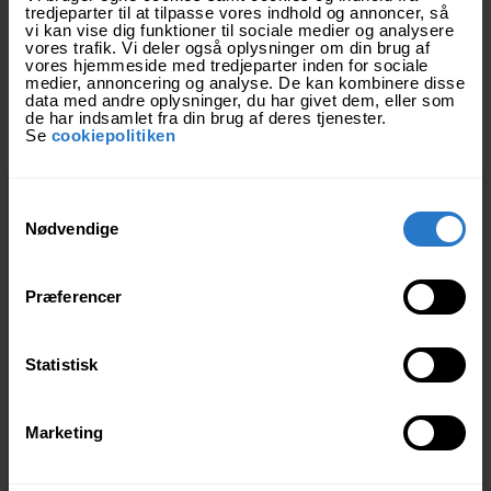
tredjeparter til at tilpasse vores indhold og annoncer, så
Dyk ned i hvert enkelt landsstævne fra det
vi kan vise dig funktioner til sociale medier og analysere
første i 1862 til seneste i 2022 - og få et
vores trafik. Vi deler også oplysninger om din brug af
vores hjemmeside med tredjeparter inden for sociale
indblik i den danske idrætshistorie og dens
medier, annoncering og analyse. De kan kombinere disse
udvikling.
data med andre oplysninger, du har givet dem, eller som
de har indsamlet fra din brug af deres tjenester.
Se
cookiepolitiken
S
Nødvendige
a
m
Vi kan kun vise dig
t
indholdet her, hvis du
Præferencer
y
accepterer marketing-
cookies.
k
k
Statistisk
Ret dine cookie-indstillinger
e
v
Marketing
a
l