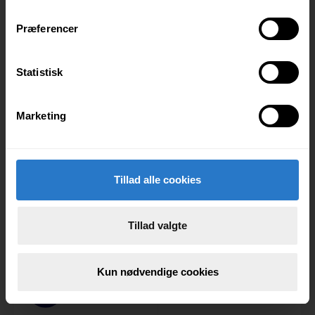
m
t
Præferencer
y
k
k
Statistisk
e
v
Marketing
a
l
g
Tillad alle cookies
Tillad valgte
SAMARBEJDSPARTNERE
Kun nødvendige cookies