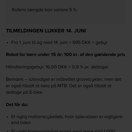
Rutens længde kan variere 5 %.
TILMELDINGEN LUKKER 14. JUNI
Fra 1. juni til og med 14. juni = 695 DKK + gebyr
Rabat for børn under 15 år: 100 kr. af den gældende pris
Håndteringsgebyr: 16,00 DKK + 0,8 % pr. deltager
Bemærk – rutevalget er målrettet gravelcykler, men det
er også tilladt at køre på MTB.
Det er også tilladt at
deltage på E-bike.
Det får du:
Et rigtig motionscykelløb, hvor oplevelsen er vigtigere
end tiden
Et unikt foreningsbåret event med mere end 1.000