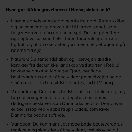
Hvad gør 100 km gravelruten til Hærvejsløbet unik?
Hærvejsløbets eneste gravelrute fra nord: Ruten skiller
sig ud som eneste gravelrute til Hærvejsløbet, som
følger Hærvejen fra nord mod syd. Det betyder flere
nye oplevelser som f.eks. turen forbi Vikingemuseet
Fyrkat, og at du ikke deler grus med alle deltagerne på
ruterne fra syd
Naturen: Du ser landskabet og Hærvejen ændre
karakter fra det unikke landskab ved starten i Rebild,
bakkerne omkring Mariager Fjord, det flade
boulevardgrus og de åbne vidder på midtvejen og de
små omveje, du ikke vidste fandtes, ind til Viborg.
2 depoter og Danmarks bedste soft-ice: Tank energi og
tag stemningen ind i de to depoter, som vores
deltagere beskriver som Danmarks bedste. Derudover
er der isstop ved Vebbestrup Flødeis, som laver
Danmarks bedste soft-ice.
Variation: Du kommer til at møde både boulevardgrus,
markveje og skovstier - åbne vidder, tæt skov og alt