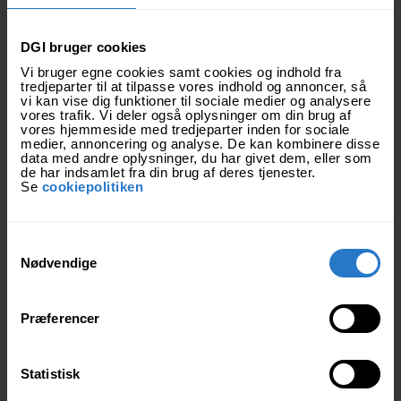
DGI bruger cookies
Vi bruger egne cookies samt cookies og indhold fra
tredjeparter til at tilpasse vores indhold og annoncer, så
vi kan vise dig funktioner til sociale medier og analysere
vores trafik. Vi deler også oplysninger om din brug af
vores hjemmeside med tredjeparter inden for sociale
medier, annoncering og analyse. De kan kombinere disse
data med andre oplysninger, du har givet dem, eller som
de har indsamlet fra din brug af deres tjenester.
Se
cookiepolitiken
Tilkøb af bustransport og
bagagetransport til DGI
S
Hærvejsløbet
Nødvendige
a
m
Her kan du se, hvilke muligheder du har for bustransport
t
og bagagetransport i forbindelse med din deltagelse i DGI
Præferencer
Hærvejsløbet på gravelcykel.
y
k
k
Statistisk
Rute-highlights for 100 km
e