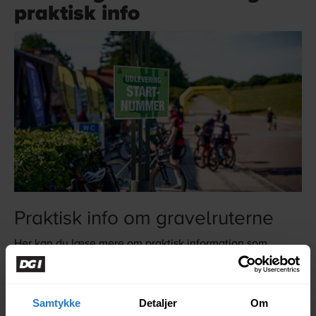
praktisk info
Praktisk info om gravelruterne
Her kan du læse mere om praktisk information som
startnumre, starttider, skiltning, parkering mm. om
gravelruterne til DGI Hærvejsløbet.
Samtykke
Detaljer
Om