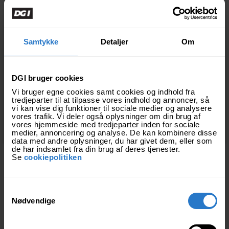
Vi kan kun vise dig
Samtykke
Detaljer
Om
indholdet her, hvis du
accepterer marketing-
cookies.
DGI bruger cookies
Ret dine cookie-indstillinger
Vi bruger egne cookies samt cookies og indhold fra
tredjeparter til at tilpasse vores indhold og annoncer, så
vi kan vise dig funktioner til sociale medier og analysere
vores trafik. Vi deler også oplysninger om din brug af
vores hjemmeside med tredjeparter inden for sociale
medier, annoncering og analyse. De kan kombinere disse
data med andre oplysninger, du har givet dem, eller som
de har indsamlet fra din brug af deres tjenester.
Se
cookiepolitiken
Vil du feste med os?
S
Nødvendige
a
m
t