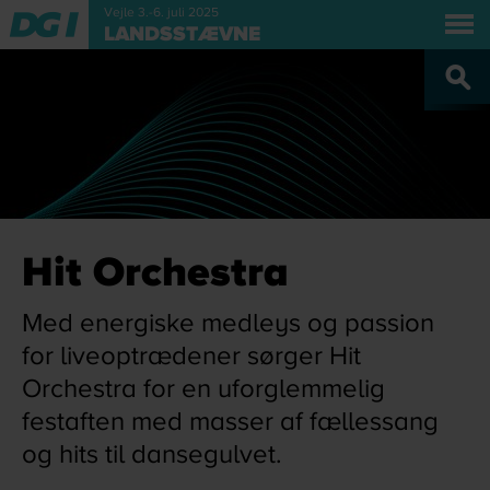
Vejle 3.-6. juli 2025
LANDSSTÆVNE
OM V
Hit Orchestra
Med energiske medleys og passion
for liveoptrædener sørger Hit
Orchestra for en uforglemmelig
festaften med masser af fællessang
og hits til dansegulvet.