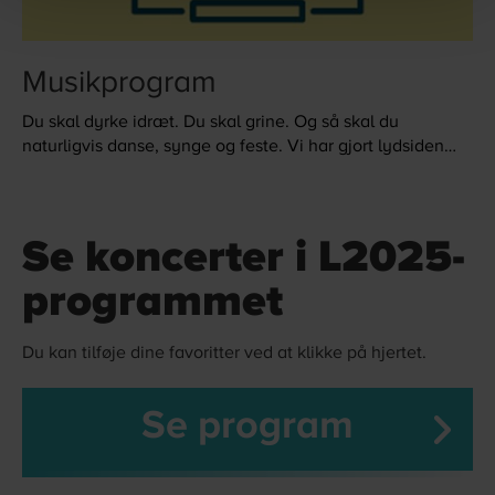
Musikprogram
Du skal dyrke idræt. Du skal grine. Og så skal du
naturligvis danse, synge og feste. Vi har gjort lydsiden
klar med både store kendte artister, fede partybands og
festskabende DJ´s, så du kun skal tænke på at sætte
håret, tage danseskoene på og tage dine nye og gamle
venner under armen.
Se koncerter i L2025-
programmet
Du kan tilføje dine favoritter ved at klikke på hjertet.
Se program