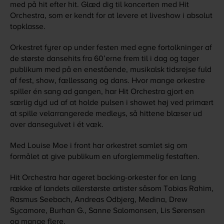
med på hit efter hit. Glæd dig til koncerten med Hit
Orchestra, som er kendt for at levere et liveshow i absolut
topklasse.
Orkestret fyrer op under festen med egne fortolkninger af
de største dansehits fra 60’erne frem til i dag og tager
publikum med på en enestående, musikalsk tidsrejse fuld
af fest, show, fællessang og dans. Hvor mange orkestre
spiller én sang ad gangen, har Hit Orchestra gjort en
særlig dyd ud af at holde pulsen i showet høj ved primært
at spille velarrangerede medleys, så hittene blæser ud
over dansegulvet i ét væk.
Med Louise Moe i front har orkestret samlet sig om
formålet at give publikum en uforglemmelig festaften.
Hit Orchestra har ageret backing-orkester for en lang
række af landets allerstørste artister såsom Tobias Rahim,
Rasmus Seebach, Andreas Odbjerg, Medina, Drew
Sycamore, Burhan G., Sanne Salomonsen, Lis Sørensen
og mange flere.