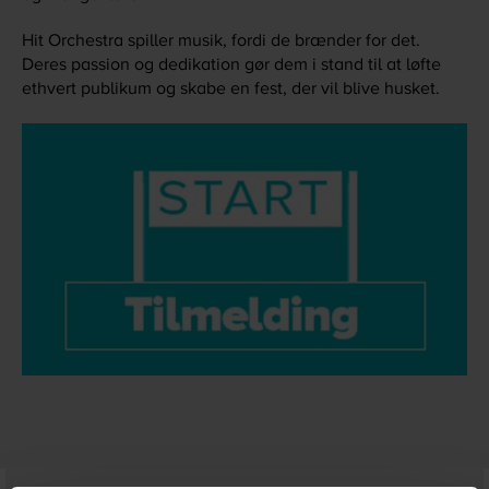
Hit Orchestra spiller musik, fordi de brænder for det.
Deres passion og dedikation gør dem i stand til at løfte
ethvert publikum og skabe en fest, der vil blive husket.