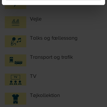
Vejle
Talks og fællessang
Transport og trafik
TV
Tøjkollektion