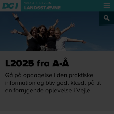
Vejle 3.-6. juli 2025
tilbage til oversigt
Om Landsstævnet
Festivaloplevelser
LANDSSTÆVNE
Program
Praktisk
Praktisk
Idrætter
Frivillig
OM VEJLE
NYT
PRESSE
DGI.DK
L2025 fra A-Å
Gå på opdagelse i den praktiske
information og bliv godt klædt på til
en forrygende oplevelse i Vejle.