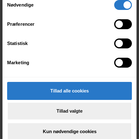
Nødvendige
a
m
Sang
t
Præferencer
y
k
Seniorlejr
k
Statistisk
e
v
Marketing
Shows
a
l
g
Sikkerhed
Tillad alle cookies
Tillad valgte
Skoleindkvartering
Kun nødvendige cookies
Strøm