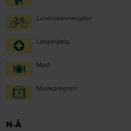
Landsstævnecykler
Lægehjælp
Mad
Musikprogram
N-Å