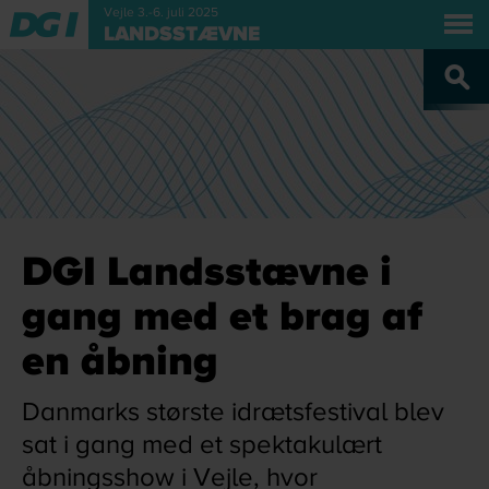
Vejle 3.-6. juli 2025
LANDSSTÆVNE
OM V
DGI Landsstævne i
gang med et brag af
en åbning
Danmarks største idrætsfestival blev
sat i gang med et spektakulært
åbningsshow i Vejle, hvor