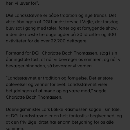
her, vi lever for”.
DGI Landsstævne er både tradition og nye trends. Det
viste åbningen af DGI Landsstævne i Vejle, der torsdag
blev sat i gang med taler, faner og et forrygende show,
inden de næste tre dage byder på 30 idrætter og 300
aktiviteter for de over 22.200 deltagere.
Formand for DGI, Charlotte Bach Thomassen, slog i sin
åbningstale fast, at når vi bevæger os sammen, og når vi
bevæger hinanden, så bevæger vi verden.
”Landsstævnet er tradition og fornyelse. Det er store
oplevelser og venner for livet. Landsstævnet viser
betydningen af at møde op og være med,” sagde
Charlotte Bach Thomassen.
Udenrigsminister Lars Løkke Rasmussen sagde i sin tale,
at DGI Landsstævne er en helt fantastisk begivenhed, og
at den frivillige idræt har enorm betydning for os alle
sammen.