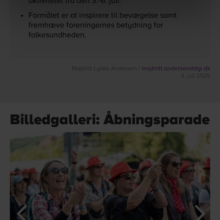
aktiviteter fra den 3.-6. juli.
Formålet er at inspirere til bevægelse samt
fremhæve foreningernes betydning for
folkesundheden.
Majbritt Lykke Andersen
/
majbritt.andersen@dgi.dk
3. juli 2025
Billedgalleri: Åbningsparade