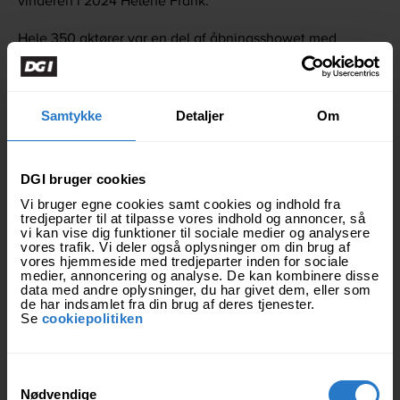
vinderen i 2024 Helene Frank.
Hele 350 aktører var en del af åbningsshowet med
spektakulære koreografier og idrætsindslag. Heriblandt
fire swaypole-artister fra Italien, gymnaster fra DGI
Verdensholdet og et væld af lokale foreninger.
Samtykke
Detaljer
Om
Foreningerne er der, hvor Danmark mødes
DGI’s formand Charlotte Bach Thomassen pointerede, at
DGI bruger cookies
det altid har været vigtigt at mødes i forening.
Vi bruger egne cookies samt cookies og indhold fra
tredjeparter til at tilpasse vores indhold og annoncer, så
”Idrætsforeningerne er der, hvor Danmark mødes. Vi er
vi kan vise dig funktioner til sociale medier og analysere
vores trafik. Vi deler også oplysninger om din brug af
ikke ens, og vi er ikke altid enige, men vi er sammen om
vores hjemmeside med tredjeparter inden for sociale
en fælles interesse. Vi mødes om idræt, og vi får et
medier, annoncering og analyse. De kan kombinere disse
data med andre oplysninger, du har givet dem, eller som
demokratisk fællesskab. Alle vinder, når alle er med,”
de har indsamlet fra din brug af deres tjenester.
sagde Charlotte Bach Thomassen.
Se
cookiepolitiken
Siden det første landsstævne i 1862 er der sket meget.
Landsstævnet har i 2025 udover gymnastik fokus på nye
S
idrætstrends som isbadning, padel og pickleball, ligesom
Nødvendige
a