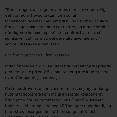
”Der er nogen, der regerer verden, men I er verden. Og
det tror jeg er hovedforklaringen på, at
idrætsforeningernes medlemstal bliver ved med at stige.
For vi søger sammenholdet i det nære, og måske særligt
når skyerne kommer op, når der er ufred i verden, så
samles vi i det nære og det der rigtig giver mening,”
sagde Lars Løkke Rasmussen.
Fra åbningsparade til åbningsshow
Inden åbningen gik 15.314 landsstævnedeltagere i parade
gennem Vejle på en 2,5 kilometer lang rute krydret med
over 17 happenings undervejs.
På Landsstævnestadion var der fællessang og faneborg,
hvor 18 fanebærere kom ind til en særlig komponeret
flaghymne. Vejles borgmester Jens Ejner Christensen
holdt tale, et kæmpekor med 400 sangere underholdt, og
landsstævnesangen ’Se op’ blev sunget af X-faktor-