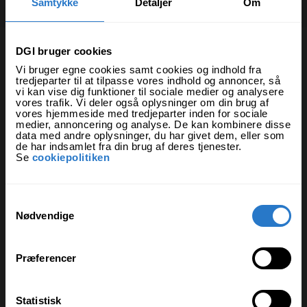
Samtykke
Detaljer
Om
Opret bruger / Log ind
DGI bruger cookies
Program
Vi bruger egne cookies samt cookies og indhold fra
tredjeparter til at tilpasse vores indhold og annoncer, så
vi kan vise dig funktioner til sociale medier og analysere
Idrætter
Musik
Shows
Andet
vores trafik. Vi deler også oplysninger om din brug af
vores hjemmeside med tredjeparter inden for sociale
medier, annoncering og analyse. De kan kombinere disse
data med andre oplysninger, du har givet dem, eller som
Område
de har indsamlet fra din brug af deres tjenester.
Se
cookiepolitiken
Dag
S
Nødvendige
a
Tidspunkt
m
t
Præferencer
y
k
aktiviteter
k
Statistisk