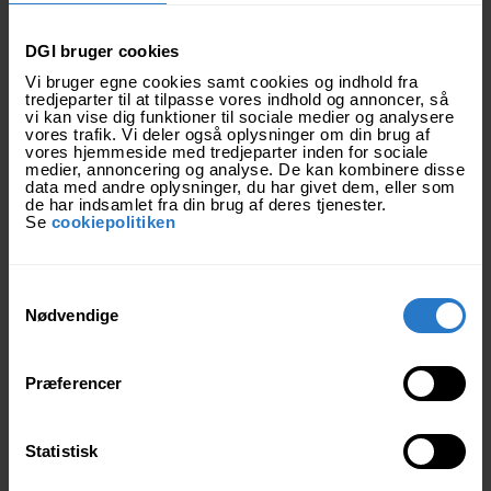
DGI bruger cookies
Vi bruger egne cookies samt cookies og indhold fra
tredjeparter til at tilpasse vores indhold og annoncer, så
vi kan vise dig funktioner til sociale medier og analysere
vores trafik. Vi deler også oplysninger om din brug af
vores hjemmeside med tredjeparter inden for sociale
medier, annoncering og analyse. De kan kombinere disse
data med andre oplysninger, du har givet dem, eller som
de har indsamlet fra din brug af deres tjenester.
Se
cookiepolitiken
S
Kulturudveksling
Nødvendige
a
Mødet med fremmede kulturer er med til at gøre os
m
stærkere. Vi stræber efter at have et åbent sind og
t
Præferencer
udvikle os undervejs.
y
k
k
Statistisk
Hjælp os med at gøre en
e