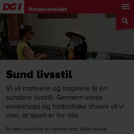
Om os
Turné, show og workshop
Verdensholdet
Holdet
Bliv Verdensholdsgymnast
Presse
Sponsorer
Kontakt
DGI.DK
ENGLISH
Sund livsstil
Vi vil motivere og inspirere til en
sundere livsstil. Gennem vores
workshops og fantastiske shows vil vi
vise, at sport er for alle.
En aktiv livsstil og en varieret kost. Gode sociale