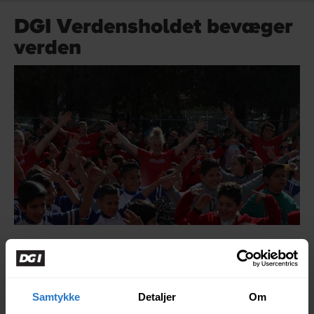
DGI Verdensholdet bevæger
verden
Vores vision og mission
Vi bevæger verden! DGI Verdensholdet tror på en sund
livsstil, og vi arbejder aktivt for at gøre en forskel.
Samtykke
Detaljer
Om