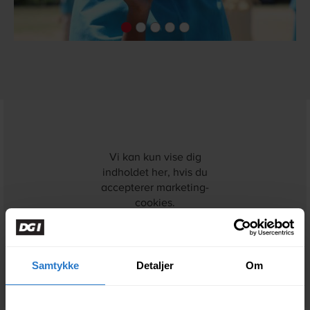
Vi kan kun vise dig
indholdet her, hvis du
accepterer marketing-
cookies.
Ret dine cookie-indstillinger
Samtykke
Detaljer
Om