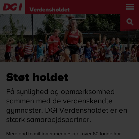
Om os
Turné, show og workshop
Verdensholdet
Holdet
Bliv Verdensholdsgymnast
Presse
Sponsorer
Kontakt
DGI.DK
ENGLISH
Støt holdet
Få synlighed og opmærksomhed
sammen med de verdenskendte
gymnaster. DGI Verdensholdet er en
stærk samarbejdspartner.
Mere end to millioner mennesker i over 60 lande har