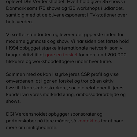
oplevet DGI Verdensholdet. Hvert hold giver 35 shows i
Danmark samt 170 shows og 130 workshops i udlandet,
samtidig med at de bliver eksponeret i TV-stationer over
hele verden.
Vi sætter standarden og leverer det ypperste inden for
moderne gymnastik og show. Vi har siden det første hold
i 1994 opbygget stærke internationale netværk, som vi
bruger aktivt til at
gøre en forskel
for mere end 200.000
tilskuere og workshopdeltagere under hver turné.
Sammen med os kan I styrke jeres CSR profil og vise
omverdenen, at I gør en forskel og tror på en aktiv
livsstil. I kan skabe stærkere, sociale relationer til jeres
kunder via vores markedsføring, ambassadørarbejde og
shows.
DGI Verdensholdet opbygger sponsorater og
partnerskaber på flere måder, så
kontakt os
for at høre
mere om mulighederne.