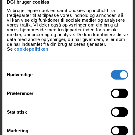
DGI bruger cookies
Mediedækning af holdet
Vi bruger egne cookies samt cookies og indhold fra
tredjeparter til at tilpasse vores indhold og annoncer, så
vi kan vise dig funktioner til sociale medier og analysere
vores trafik. Vi deler også oplysninger om din brug af
vores hjemmeside med tredjeparter inden for sociale
medier, annoncering og analyse. De kan kombinere disse
data med andre oplysninger, du har givet dem, eller som
de har indsamlet fra din brug af deres tjenester.
Se
cookiepolitiken
S
Nødvendige
a
m
Deltagelse i aftenshowet
t
Præferencer
y
k
k
Statistisk
e
v
Marketing
a