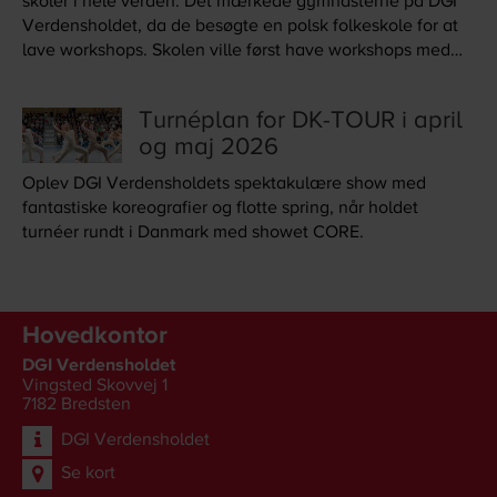
skoler i hele verden. Det mærkede gymnasterne på DGI
Verdensholdet, da de besøgte en polsk folkeskole for at
lave workshops. Skolen ville først have workshops med
lav grad af fysisk aktivitet, fordi børnene ikke var vant til
at bevæge sig – det blev der heldigvis hurtigt lavet om
Turnéplan for DK-TOUR i april
på.
og maj 2026
Oplev DGI Verdensholdets spektakulære show med
fantastiske koreografier og flotte spring, når holdet
turnéer rundt i Danmark med showet CORE.
Hovedkontor
DGI Verdensholdet
Vingsted Skovvej 1
7182
Bredsten
DGI Verdensholdet
Se kort