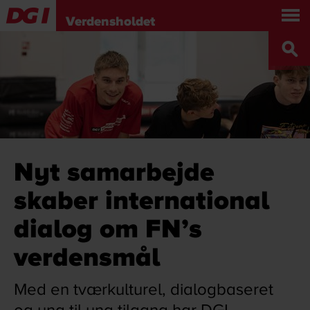
Om os
Turné, show og workshop
Verdensholdet
Holdet
Bliv Verdensholdsgymnast
Presse
Sponsorer
Kontakt
DGI.DK
ENGLISH
Nyt samarbejde
skaber international
dialog om FN’s
verdensmål
Med en tværkulturel, dialogbaseret