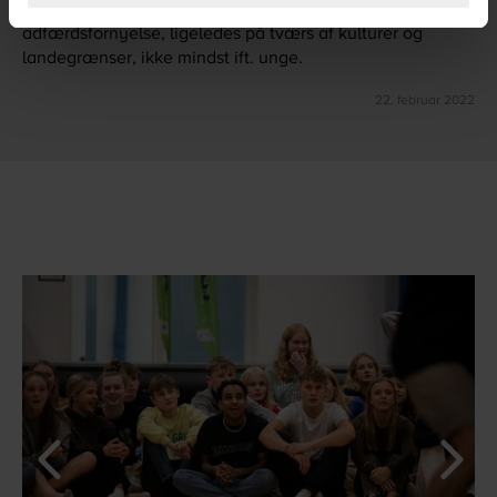
Worldperfect speciale i at arbejde med adfærd og
adfærdsfornyelse, ligeledes på tværs af kulturer og
landegrænser, ikke mindst ift. unge.
22. februar 2022