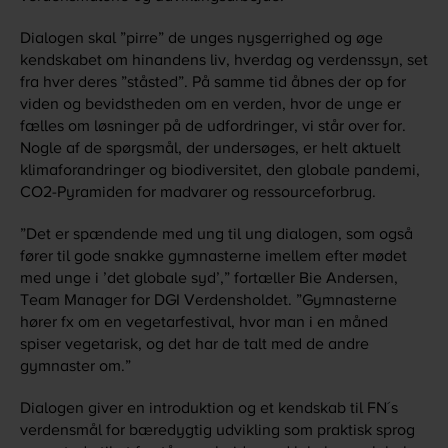
Dialogen skal ”pirre” de unges nysgerrighed og øge
kendskabet om hinandens liv, hverdag og verdenssyn, set
fra hver deres ”ståsted”. På samme tid åbnes der op for
viden og bevidstheden om en verden, hvor de unge er
fælles om løsninger på de udfordringer, vi står over for.
Nogle af de spørgsmål, der undersøges, er helt aktuelt
klimaforandringer og biodiversitet, den globale pandemi,
CO2-Pyramiden for madvarer og ressourceforbrug.
”Det er spændende med ung til ung dialogen, som også
fører til gode snakke gymnasterne imellem efter mødet
med unge i ’det globale syd’,” fortæller Bie Andersen,
Team Manager for DGI Verdensholdet. ”Gymnasterne
hører fx om en vegetarfestival, hvor man i en måned
spiser vegetarisk, og det har de talt med de andre
gymnaster om.”
Dialogen giver en introduktion og et kendskab til FN´s
verdensmål for bæredygtig udvikling som praktisk sprog