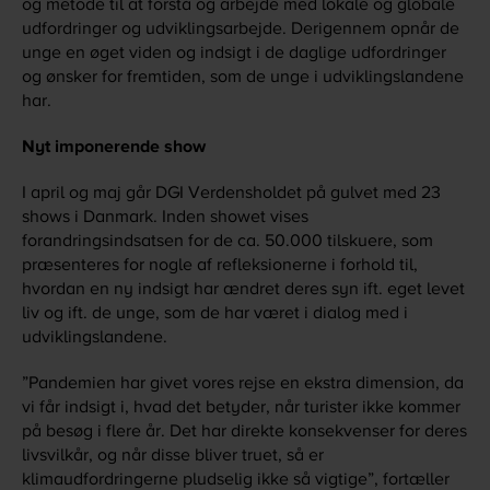
og metode til at forstå og arbejde med lokale og globale
udfordringer og udviklingsarbejde. Derigennem opnår de
unge en øget viden og indsigt i de daglige udfordringer
og ønsker for fremtiden, som de unge i udviklingslandene
har.
Nyt imponerende show
I april og maj går DGI Verdensholdet på gulvet med 23
shows i Danmark. Inden showet vises
forandringsindsatsen for de ca. 50.000 tilskuere, som
præsenteres for nogle af refleksionerne i forhold til,
hvordan en ny indsigt har ændret deres syn ift. eget levet
liv og ift. de unge, som de har været i dialog med i
udviklingslandene.
”Pandemien har givet vores rejse en ekstra dimension, da
vi får indsigt i, hvad det betyder, når turister ikke kommer
på besøg i flere år. Det har direkte konsekvenser for deres
livsvilkår, og når disse bliver truet, så er
klimaudfordringerne pludselig ikke så vigtige”, fortæller