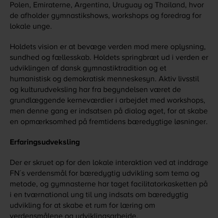
Polen, Emiraterne, Argentina, Uruguay og Thailand, hvor
de afholder gymnastikshows, workshops og foredrag for
lokale unge.
Holdets vision er at bevæge verden mod mere oplysning,
sundhed og fællesskab. Holdets springbræt ud i verden er
udviklingen af dansk gymnastiktradition og et
humanistisk og demokratisk menneskesyn. Aktiv livsstil
og kulturudveksling har fra begyndelsen været de
grundlæggende kerneværdier i arbejdet med workshops,
men denne gang er indsatsen på dialog øget, for at skabe
en opmærksomhed på fremtidens bæredygtige løsninger.
Erfaringsudveksling
Der er skruet op for den lokale interaktion ved at inddrage
FN´s verdensmål for bæredygtig udvikling som tema og
metode, og gymnasterne har taget facilitatorkasketten på
i en tværnational ung til ung indsats om bæredygtig
udvikling for at skabe et rum for læring om
verdensmålene og udviklingsarbejde.